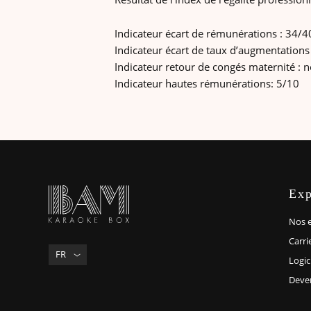
Indicateur écart de rémunérations : 34/4
Indicateur écart de taux d’augmentations 
Indicateur retour de congés maternité : n
Indicateur hautes rémunérations: 5/10
Exp
Nos 
Carri
FR
Logic
Deven