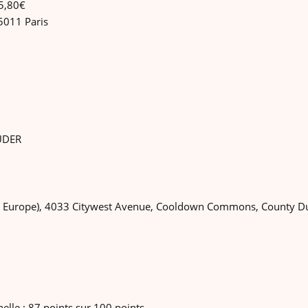
55,80€
5011 Paris
TUDER
Europe), 4033 Citywest Avenue, Cooldown Commons, County Du
nelle : 87 points sur 100 points