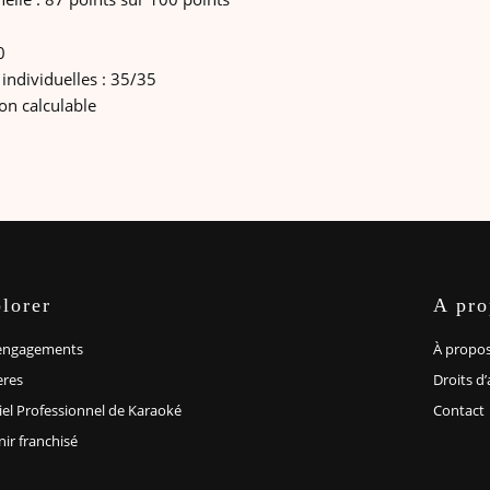
0
individuelles : 35/35
on calculable
lorer
A pro
engagements
À propo
eres
Droits d
iel Professionnel de Karaoké
Contact
ir franchisé